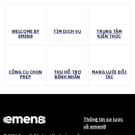
WELCOME BY
TÌM DỊCH VỤ
TRUNG TÂM
EMEN8
KIẾN THỨC
CÔNG CỤ CHỌN
THƯ HỖ TRỢ
MẠNG LƯỚI ĐỐI
PREP
BỆNH NHÂN
TÁC
Thông tin sơ lược
về emen8