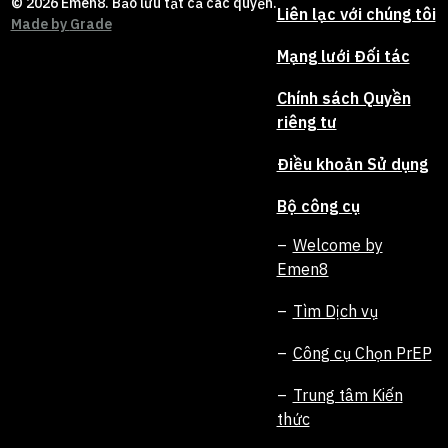
© 2026 Emen8. Bảo lưu tất cả các quyền.
Liên lạc với chúng tôi
Made by
Grade
Mạng lưới Đối tác
Chính sách Quyền
riêng tư
Điều khoản Sử dụng
Bộ công cụ
Welcome by
Emen8
Tìm Dịch vụ
Công cụ Chọn PrEP
Trung tâm Kiến
thức