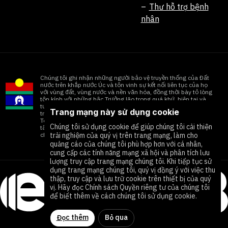
Thư hỗ trợ bệnh
nhân
Chúng tôi ghi nhận những người bảo vệ truyền thống của Đất
nước trên khắp nước Úc và tôn vinh sự kết nối liên tục của họ
với vùng đất, vùng nước và nền văn hóa, đồng thời bày tỏ lòng
tôn kính với những bậc Trưởng lão trong quá khứ, hiện tại và
tương lai. Chúng tôi ghi nhận những tác động liên tục của quá
Trang mạng này sử dụng cookie
trình thuộc địa hóa đối với cộng đồng Thổ dân và Dân đảo
Torres Strait, đồng thời tôn vinh những đóng góp đáng kể của
Chúng tôi sử dụng cookie để giúp chúng tôi cải thiện
tất cả những người thuộc các Quốc gia Đầu tiên đang nỗ lực
trải nghiệm của quý vị trên trang mạng, làm cho
chấm dứt mọi hình thức bạo lực
quảng cáo của chúng tôi phù hợp hơn với cá nhân,
cung cấp các tính năng mạng xã hội và phân tích lưu
lượng truy cập trang mạng chúng tôi. Khi tiếp tục sử
dụng trang mạng chúng tôi, quý vị đồng ý với việc thu
thập, truy cập và lưu trữ cookie trên thiết bị của quý
vị. Hãy đọc Chính sách Quyền riêng tư của chúng tôi
để biết thêm về cách chúng tôi sử dụng cookie.
Đọc thêm
Bỏ qua