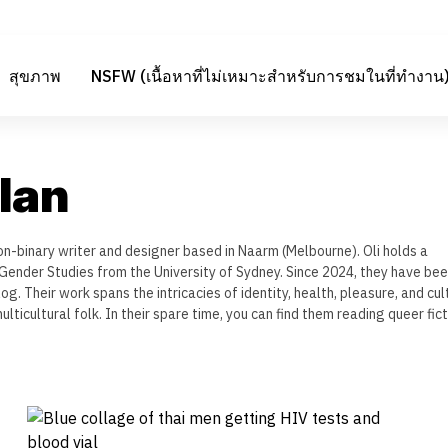
สุขภาพ
NSFW (เนื้อหาที่ไม่เหมาะสำหรับการชมในที่ทำงาน
lan
on-binary writer and designer based in Naarm (Melbourne). Oli holds a
Gender Studies from the University of Sydney. Since 2024, they have bee
g. Their work spans the intricacies of identity, health, pleasure, and cul
lticultural folk. In their spare time, you can find them reading queer fict