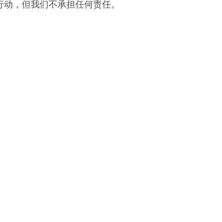
行动，但我们不承担任何责任。