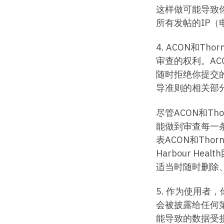
这样做可能导致
所有发帖的IP
4. ACON和Th
审查的权利。ACO
随时拒绝你提交
导准则的相关部
尽管ACON和Th
能做到审查每一
表ACON和Thor
Harbour Hea
适当时随时删除
5. 作为使用
会被披露给任何第三
能导致的数据受损