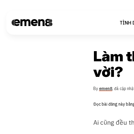
TÌNH 
Làm t
vời?
By
emen8
,
đã cập nhậ
Đọc bài đăng này bằn
Ai cũng đều t