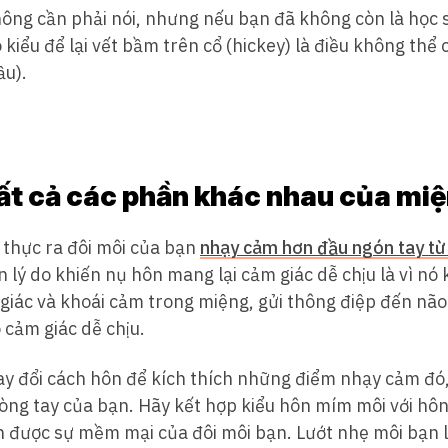
hông cần phải nói, nhưng nếu bạn đã không còn là học 
đó kiểu để lại vết bầm trên cổ (hickey) là điều không th
ầu).
ất cả các phần khác nhau của mi
 thực ra đôi môi của bạn
nhạy cảm hơn đầu ngón tay từ
lý do khiến nụ hôn mang lại cảm giác dễ chịu là vì nó k
giác và khoái cảm trong miệng, gửi thông điệp đến não
 cảm giác dễ chịu.
ay đổi cách hôn để kích thích những điểm nhạy cảm đó,
vòng tay của bạn. Hãy kết hợp kiểu hôn mím môi với hô
 được sự mềm mại của đôi môi bạn. Lướt nhẹ môi bạn 