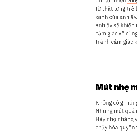
Có rất nhiều
vùn
từ thắt lưng trở
xanh của anh ấy
anh ấy sẽ khiến 
cảm giác vô cùn
tránh cảm giác k
Mút nhẹ m
Không có gì nón
Nhưng mút quá mạ
Hãy nhẹ nhàng và
chảy hòa quyện t