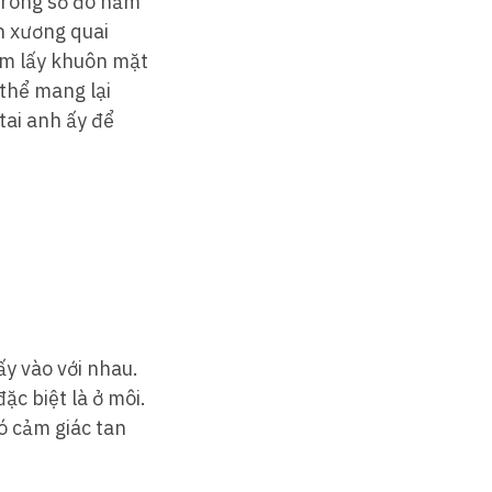
 trong số đó nằm
n xương quai
ôm lấy khuôn mặt
thể mang lại
tai anh ấy để
y vào với nhau.
c biệt là ở môi.
ó cảm giác tan