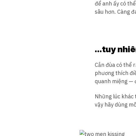
để anh ấy có th
sâu hơn. Càng đ
…tuy nhiê
Cắn đùa có thể 
phương thích điề
quanh miệng — đ
Những lúc khác t
vậy hãy dùng môi