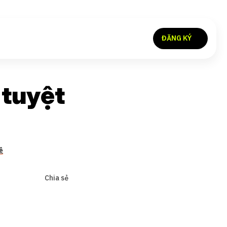
Tiếng Việt
ĐĂNG KÝ
TÌM KIẾM
CHOOSE LANGUAGE
 tuyệt
ệ
Chia sẻ