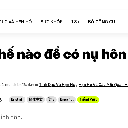
DỤC VÀ HẸN HÒ
SỨC KHỎE
18+
BỘ CÔNG CỤ
hế nào để có nụ hôn
t 1 month trước đây in
Tình Dục Và Hẹn Hò
/
Hẹn Hò Và Các Mối Quan H
g:
English
简体中文
ไทย
Español
Tiếng Việt
hích hôn.