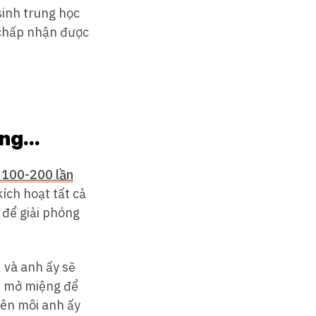
sinh trung học
ể chấp nhận được
ệng…
 100-200 lần
ích hoạt tất cả
 để giải phóng
 và anh ấy sẽ
n mở miệng để
lên môi anh ấy