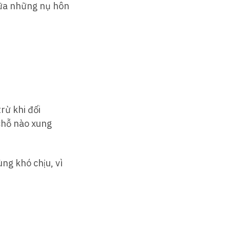
iữa những nụ hôn
rừ khi đối
 chỗ nào xung
ng khó chịu, vì