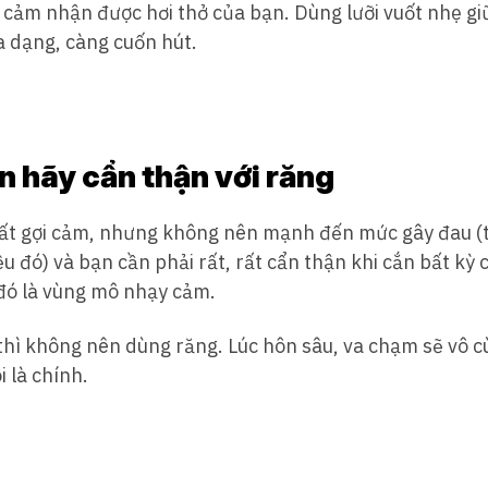
ể cảm nhận được hơi thở của bạn. Dùng lưỡi vuốt nhẹ g
a dạng, càng cuốn hút.
n hãy cẩn thận với răng
rất gợi cảm, nhưng không nên mạnh đến mức gây đau (t
u đó) và bạn cần phải rất, rất cẩn thận khi cắn bất kỳ
ó là vùng mô nhạy cảm.
hì không nên dùng răng. Lúc hôn sâu, va chạm sẽ vô cù
 là chính.