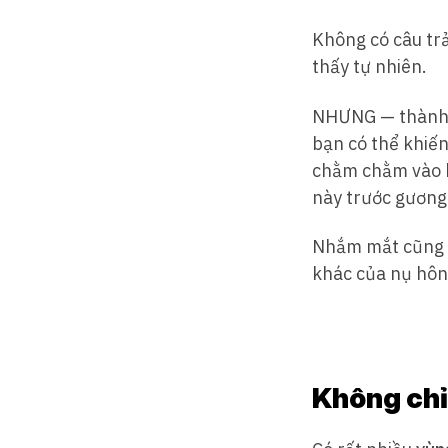
Không có câu trả
thấy tự nhiên.
NHƯNG — thành t
bạn có thể khiến
chằm chằm vào bê
này trước gương 
Nhắm mắt cũng c
khác của nụ hôn
Không chỉ 