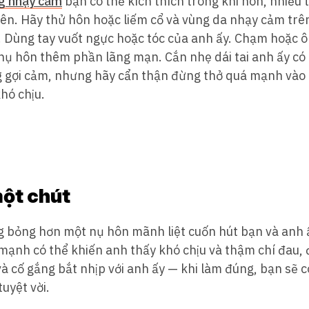
g nhạy cảm
bạn có thể kích thích trong khi hôn, nhiều
 lên. Hãy thử hôn hoặc liếm cổ và vùng da nhạy cảm trê
. Dùng tay vuốt ngực hoặc tóc của anh ấy. Chạm hoặc 
nụ hôn thêm phần lãng mạn. Cắn nhẹ dái tai anh ấy có 
g gợi cảm, nhưng hãy cẩn thận đừng thở quá mạnh vào 
hó chịu.
ột chút
g bỏng hơn một nụ hôn mãnh liệt cuốn hút bạn và anh ấ
nh có thể khiến anh thấy khó chịu và thậm chí đau, đặ
 cố gắng bắt nhịp với anh ấy — khi làm đúng, bạn sẽ c
uyệt vời.